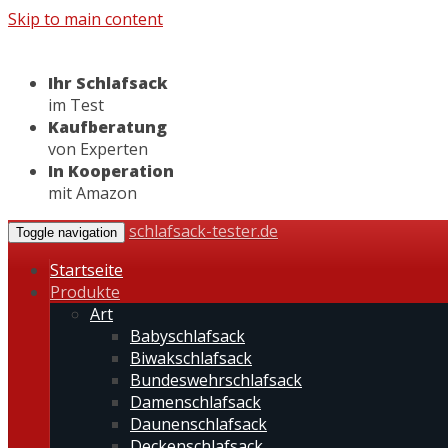
Skip to main content
Ihr Schlafsack
im Test
Kaufberatung
von Experten
In Kooperation
mit Amazon
schlafsack-tester.de
Toggle navigation
Startseite
Produkte
Art
Babyschlafsack
Biwakschlafsack
Bundeswehrschlafsack
Damenschlafsack
Daunenschlafsack
Deckenschlafsack