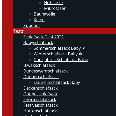
Hohlfaser
Mikrofaser
Baumwolle
Keine
Zubehör
Tests
Schlafsack Test 2021
Babyschlafsack
Sommerschlafsack Baby ☀
Winterschlafsack Baby ❄
Ganzjahres Schlafsack Baby
Biwakschlafsack
Bundeswehrschlafsack
Daunenschlafsack
Daunenschlafsack Baby
Deckenschlafsack
Doppelschlafsack
Eiformschlafsack
Festivalschlafsack
Hüttenschlafsack