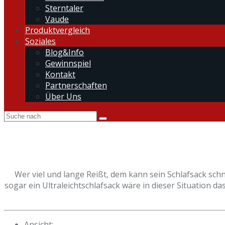
Sterntaler
Vaude
Produktvergleich
Soziales
Blog&Info
Gewinnspiel
Kontakt
Partnerschaften
Über Uns
Wer viel und lange Reißt, dem kann sein Schlafsack schne
sogar ein Ultraleichtschlafsack wäre in dieser Situation da
Ansicht: