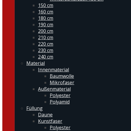
150 cm
160 cm
180 cm
190 cm
200 cm
210 cm
220 cm
230 cm
240 cm
Material
Innenmaterial
Baumwolle
Mikrofaser
Außenmaterial
Polyester
Polyamid
Füllung
Daune
Kunstfaser
Polyester