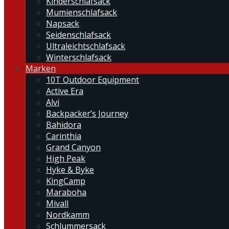
Kinderschlafsack
Mumienschlafsack
Napsack
Seidenschlafsack
Ultraleichtschlafsack
Winterschlafsack
Marken
10T Outdoor Equipment
Active Era
Alvi
Backpacker’s Journey
Bahidora
Carinthia
Grand Canyon
High Peak
Hyke & Byke
KingCamp
Maraboha
Mivall
Nordkamm
Schlummersack