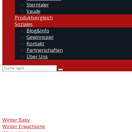
Sterntaler
Vaude
Produktvergleich
Soziales
Blog&Info
Gewinnspiel
Kontakt
Partnerschaften
Über Uns
Winter Baby
Winter Erwachsene