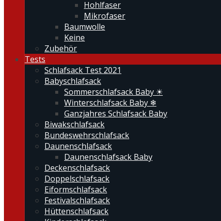
Hohlfaser
Mikrofaser
Baumwolle
Keine
Zubehör
Tests
Schlafsack Test 2021
Babyschlafsack
Sommerschlafsack Baby ☀
Winterschlafsack Baby ❄
Ganzjahres Schlafsack Baby
Biwakschlafsack
Bundeswehrschlafsack
Daunenschlafsack
Daunenschlafsack Baby
Deckenschlafsack
Doppelschlafsack
Eiformschlafsack
Festivalschlafsack
Hüttenschlafsack