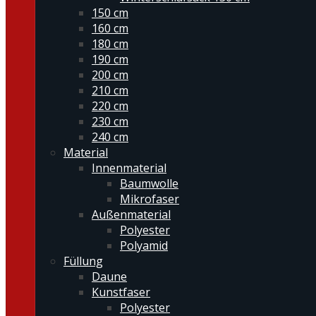
150 cm
160 cm
180 cm
190 cm
200 cm
210 cm
220 cm
230 cm
240 cm
Material
Innenmaterial
Baumwolle
Mikrofaser
Außenmaterial
Polyester
Polyamid
Füllung
Daune
Kunstfaser
Polyester