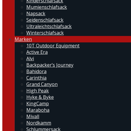
Kinderschlafsack
Mumienschlafsack
Napsack
Seidenschlafsack
Ultraleichtschlafsack
Winterschlafsack
Marken
10T Outdoor Equipment
Active Era
Alvi
Backpacker’s Journey
Bahidora
Carinthia
Grand Canyon
High Peak
Hyke & Byke
KingCamp
Maraboha
Mivall
Nordkamm
Schlummersack