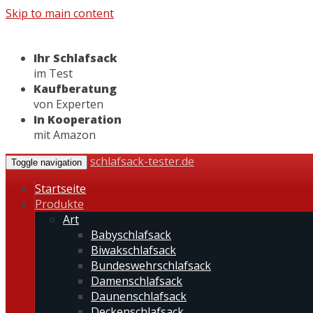
Skip to main content
Ihr Schlafsack
im Test
Kaufberatung
von Experten
In Kooperation
mit Amazon
schlafsack-tester.de
Toggle navigation
Startseite
Produkte
Art
Babyschlafsack
Biwakschlafsack
Bundeswehrschlafsack
Damenschlafsack
Daunenschlafsack
Deckenschlafsack