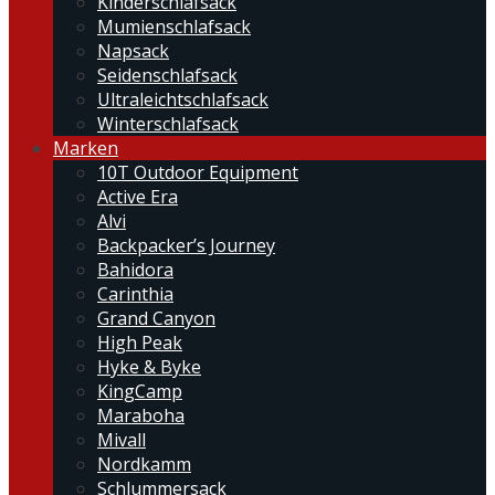
Kinderschlafsack
Mumienschlafsack
Napsack
Seidenschlafsack
Ultraleichtschlafsack
Winterschlafsack
Marken
10T Outdoor Equipment
Active Era
Alvi
Backpacker’s Journey
Bahidora
Carinthia
Grand Canyon
High Peak
Hyke & Byke
KingCamp
Maraboha
Mivall
Nordkamm
Schlummersack