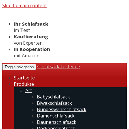
Skip to main content
Ihr Schlafsack
im Test
Kaufberatung
von Experten
In Kooperation
mit Amazon
schlafsack-tester.de
Toggle navigation
Startseite
Produkte
Art
Babyschlafsack
Biwakschlafsack
Bundeswehrschlafsack
Damenschlafsack
Daunenschlafsack
Deckenschlafsack