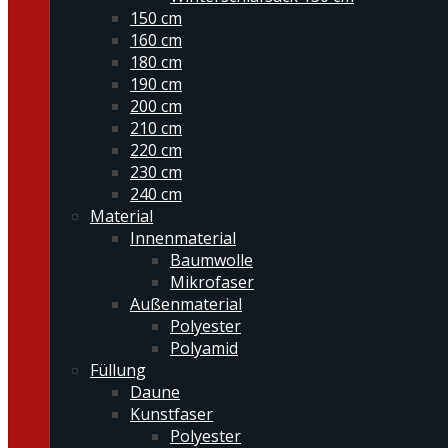
150 cm
160 cm
180 cm
190 cm
200 cm
210 cm
220 cm
230 cm
240 cm
Material
Innenmaterial
Baumwolle
Mikrofaser
Außenmaterial
Polyester
Polyamid
Füllung
Daune
Kunstfaser
Polyester