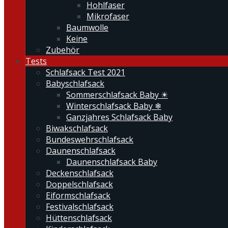
Hohlfaser
Mikrofaser
Baumwolle
Keine
Zubehör
Tests
Schlafsack Test 2021
Babyschlafsack
Sommerschlafsack Baby ☀
Winterschlafsack Baby ❄
Ganzjahres Schlafsack Baby
Biwakschlafsack
Bundeswehrschlafsack
Daunenschlafsack
Daunenschlafsack Baby
Deckenschlafsack
Doppelschlafsack
Eiformschlafsack
Festivalschlafsack
Hüttenschlafsack