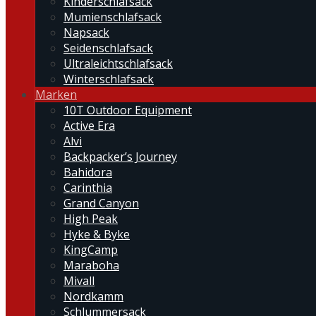
Kinderschlafsack
Mumienschlafsack
Napsack
Seidenschlafsack
Ultraleichtschlafsack
Winterschlafsack
Marken
10T Outdoor Equipment
Active Era
Alvi
Backpacker’s Journey
Bahidora
Carinthia
Grand Canyon
High Peak
Hyke & Byke
KingCamp
Maraboha
Mivall
Nordkamm
Schlummersack