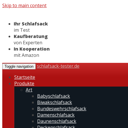
Skip to main content
Ihr Schlafsack
im Test
Kaufberatung
von Experten
In Kooperation
mit Amazon
schlafsack-tester.de
Toggle navigation
Startseite
Produkte
Art
Babyschlafsack
Biwakschlafsack
Bundeswehrschlafsack
Damenschlafsack
Daunenschlafsack
Deckenschlafsack